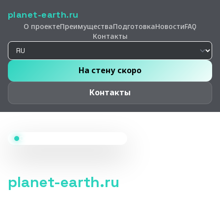
planet-earth.ru
О проекте
Преимущества
Подготовка
Новости
FAQ
Контакты
На стену скоро
Контакты
Скалолазание • Стенд • Релиз 2026
Маршрут уже размечен
planet-earth.ru
Зацепы, страховка, точная постановка стопы и
переход на следующий уровень — скалолазание