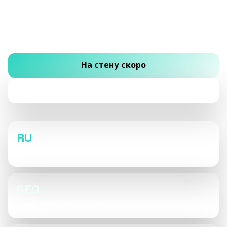
про силу хвата и голову. Скоро покажем
обновлённый сайт о маршрутах, тренировках и
снаряжении.
На стену скоро
Смотреть позже
RU
Локализация для России
SEO
Доменная мета уже заполнена